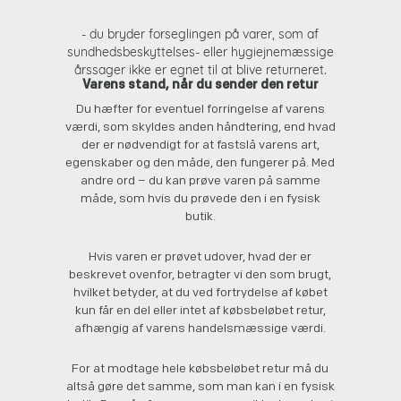
- du bryder forseglingen på varer, som af
sundhedsbeskyttelses- eller hygiejnemæssige
årssager ikke er egnet til at blive returneret.
Varens stand, når du sender den retur
Du hæfter for eventuel forringelse af varens
værdi, som skyldes anden håndtering, end hvad
der er nødvendigt for at fastslå varens art,
egenskaber og den måde, den fungerer på. Med
andre ord – du kan prøve varen på samme
måde, som hvis du prøvede den i en fysisk
butik.
Hvis varen er prøvet udover, hvad der er
beskrevet ovenfor, betragter vi den som brugt,
hvilket betyder, at du ved fortrydelse af købet
kun får en del eller intet af købsbeløbet retur,
afhængig af varens handelsmæssige værdi.
For at modtage hele købsbeløbet retur må du
altså gøre det samme, som man kan i en fysisk