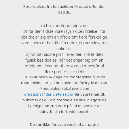
Fortrydelsesfristen udløber 14 dage efter den
dag du;
a) har modtaget din vare
b) får den sidste vare i fysisk besiddelse, når
det drejer sig om en aftale om flere forskellige
varer, som er bestilt i én ordre, og som leveres
enkeltvis
c) får det sidste parti, eller den sidste del i
fysisk besiddelse, når det drejer sig om en
aftale om levering af en vare, der består af
flere partier eller dele
Du skal inden 14 dage fra modtagelse give os
meddelelse om, at du ønsker at fortryde dit køb.
Meddelelsen skal gives ved
creations@dangleterre.com
(indsæt mail, tlf.
nummer osv.) I din meddelelse skal du gøre os
tydeligt opmærksom på, at du ønsker at
udnytte din fortrydelsesret.
Du kan ikke fortryde ved blot at nægte