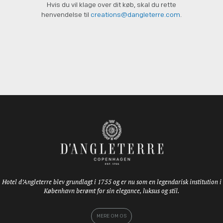
Hvis du vil klage over dit køb, skal du rette
henvendelse til
creations@dangleterre.com
.
Hotel d’Angleterre blev grundlagt i 1755 og er nu som en legendarisk institution i
København berømt for sin elegance, luksus og stil.
MERE OM OS