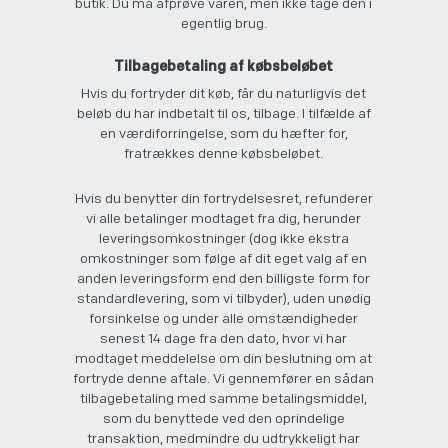
butik. Du må afprøve varen, men ikke tage den i
egentlig brug.
Tilbagebetaling af købsbeløbet
Hvis du fortryder dit køb, får du naturligvis det
beløb du har indbetalt til os, tilbage. I tilfælde af
en værdiforringelse, som du hæfter for,
fratrækkes denne købsbeløbet.
Hvis du benytter din fortrydelsesret, refunderer
vi alle betalinger modtaget fra dig, herunder
leveringsomkostninger (dog ikke ekstra
omkostninger som følge af dit eget valg af en
anden leveringsform end den billigste form for
standardlevering, som vi tilbyder), uden unødig
forsinkelse og under alle omstændigheder
senest 14 dage fra den dato, hvor vi har
modtaget meddelelse om din beslutning om at
fortryde denne aftale. Vi gennemfører en sådan
tilbagebetaling med samme betalingsmiddel,
som du benyttede ved den oprindelige
transaktion, medmindre du udtrykkeligt har