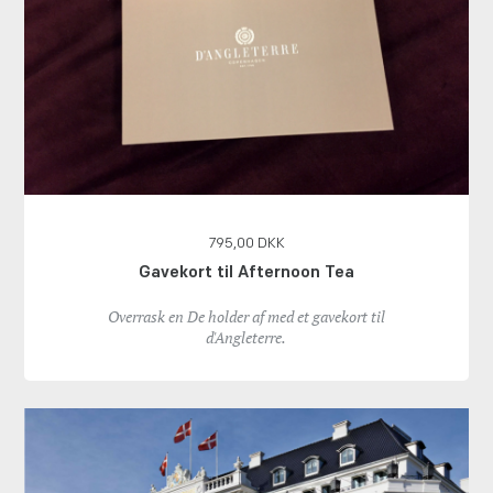
795,00 DKK
Gavekort til Afternoon Tea
Overrask en De holder af med et gavekort til
d'Angleterre.